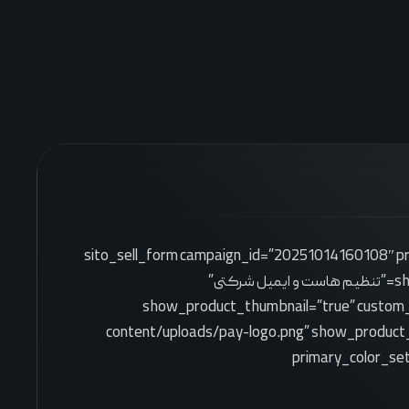
[sito_sell_form campaign_id=”20251014160108″
show_product_title=”true” custom_product_title=”تنظیم هاست و ایمیل شرکتی”
show_product_thumbnail=”true” custom_
content/uploads/pay-logo.png” show_product
primary_color_s