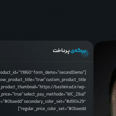
برگه‌ی
پرداخت
 product_id=”11860″ form_demo=”secondDemo”
product_thumbnail=”https://bashirirad.ir/wp-
_price=”true” select_pay_methode=”WC_Zibal”
et=”#0baedd” secondary_color_set=”#d90429″
regular_price_color_set=”#0baedd”]