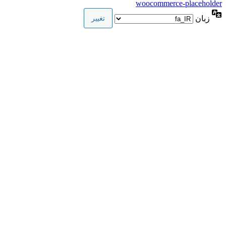
woocommerce-placeholder
زبان